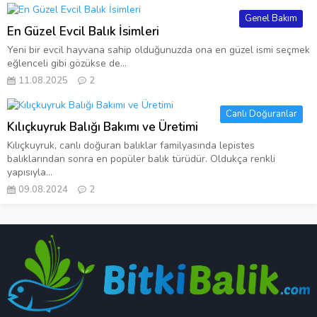
Genel Bakım
En Güzel Evcil Balık İsimleri
Yeni bir evcil hayvana sahip olduğunuzda ona en güzel ismi seçmek
eğlenceli gibi gözükse de...
11.08.2025
2
Canlı Doğuranlar
Kılıçkuyruk Balığı Bakımı ve Üretimi
Kılıçkuyruk, canlı doğuran balıklar familyasında lepistes
balıklarından sonra en popüler balık türüdür. Oldukça renkli
yapısıyla...
09.08.2024
2