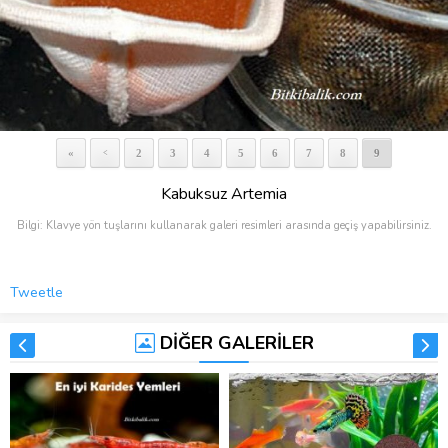
«
2
3
4
5
6
7
8
9
<
Kabuksuz Artemia
Bilgi: Klavye yön tuşlarını kullanarak galeri resimleri arasında geçiş yapabilirsiniz.
Tweetle
DİĞER GALERİLER