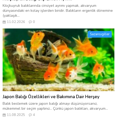
Kılıçkuyruk balıklarında cinsiyet ayrımı yapmak, akvaryum
dünyasındaki en kolay işlerden biridir. Balıkların ergenlik dönemine
(yaklaşık...
11.02.2026
0
Sazansıgiller
Japon Balığı Özellikleri ve Bakımına Dair Herşey
Balık beslemek üzere japon balığı almayı düşünüyorsanız,
mükemmel bir seçim yaptınız… Çünkü japon balıkları, akvaryum...
11.08.2025
4