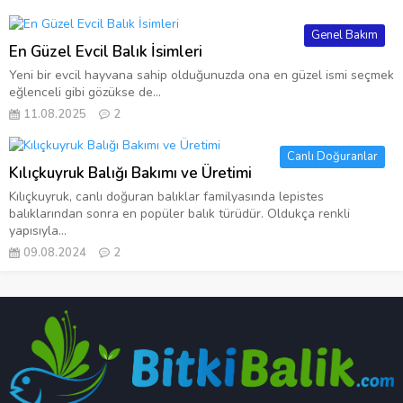
Genel Bakım
En Güzel Evcil Balık İsimleri
Yeni bir evcil hayvana sahip olduğunuzda ona en güzel ismi seçmek
eğlenceli gibi gözükse de...
11.08.2025
2
Canlı Doğuranlar
Kılıçkuyruk Balığı Bakımı ve Üretimi
Kılıçkuyruk, canlı doğuran balıklar familyasında lepistes
balıklarından sonra en popüler balık türüdür. Oldukça renkli
yapısıyla...
09.08.2024
2