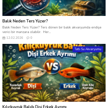
Balık Neden Ters Yüzer?
Balık Neden Ters Yüzer? Ters dönen bir balık akvaryumda endişe
verici bir manzara olabilir. Her...
12.02.2026
0
Tatlı Su Akvaryumu
Kılıçkuyruk Balığı Dişi Erkek Ayrımı