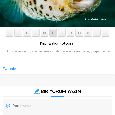
«
8
9
10
11
12
13
14
15
»
<
>
Kirpi Balığı Fotoğrafı
Bilgi: Klavye yön tuşlarını kullanarak galeri resimleri arasında geçiş yapabilirsiniz.
Tweetle
BİR YORUM YAZIN