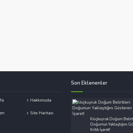
Son Eklenenler
fa
Hakkımızda
zın
Site Haritası
Kılıçkuyruk Doğum Belirti
Doğumun Yaklaştığını Gö
Kritik İşaret!