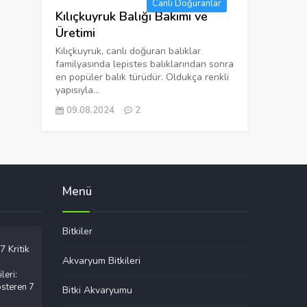
Canlı Doğuranlar
Kılıçkuyruk Balığı Bakımı ve
Üretimi
Kılıçkuyruk, canlı doğuran balıklar
familyasında lepistes balıklarından sonra
en popüler balık türüdür. Oldukça renkli
yapısıyla...
09.08.2024
2
Menü
Bitkiler
Akvaryum Bitkileri
leri:
steren 7
Bitki Akvaryumu