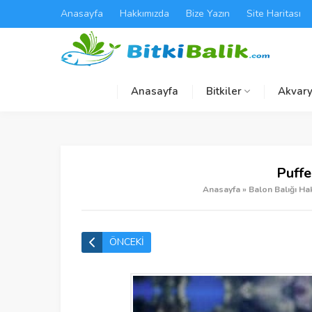
Anasayfa
Hakkımızda
Bize Yazın
Site Haritası
Anasayfa
Bitkiler
Akvary
Puffe
Anasayfa
»
Balon Balığı Ha
ÖNCEKİ