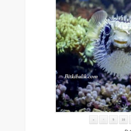
«
9
10
<