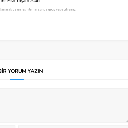
fer Fish Yaşam Alanı
llanarak galeri resimleri arasında geçiş yapabilirsiniz.
BİR YORUM YAZIN