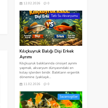
12.02.2026
0
Tatlı Su Akvaryumu
Kılıçkuyruk Balığı Dişi Erkek
Ayrımı
Kılıçkuyruk balıklarında cinsiyet ayrımı
yapmak, akvaryum dünyasındaki en
kolay işlerden biridir. Balıkların ergenlik
dönemine (yaklaşık...
11.02.2026
0
Sazansıgiller