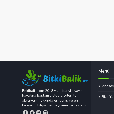
Menü
Anasay
Bitkibalik.com 2018 yılı itibariyle yayın
hayatına başlamış olup bitkiler ile
Bize Ya
akvaryum hakkında en geniş ve en
kapsamlı bilgiyi vermeyi amaçlamaktadır.