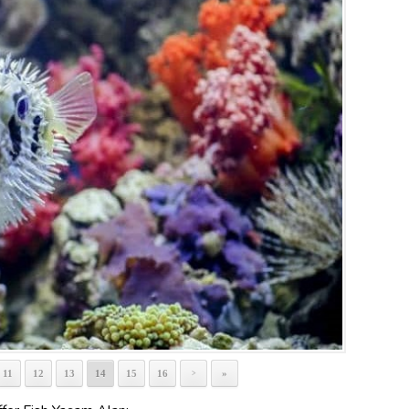
11
12
13
14
15
16
»
>