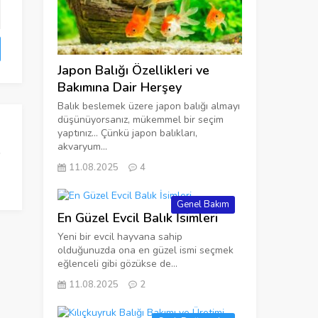
Japon Balığı Özellikleri ve
Bakımına Dair Herşey
Balık beslemek üzere japon balığı almayı
düşünüyorsanız, mükemmel bir seçim
yaptınız… Çünkü japon balıkları,
akvaryum...
11.08.2025
4
Genel Bakım
En Güzel Evcil Balık İsimleri
Yeni bir evcil hayvana sahip
olduğunuzda ona en güzel ismi seçmek
eğlenceli gibi gözükse de...
11.08.2025
2