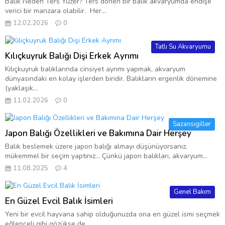
Balık Neden Ters Yüzer? Ters dönen bir balık akvaryumda endişe
verici bir manzara olabilir. Her...
12.02.2026
0
Tatlı Su Akvaryumu
Kılıçkuyruk Balığı Dişi Erkek Ayrımı
Kılıçkuyruk balıklarında cinsiyet ayrımı yapmak, akvaryum
dünyasındaki en kolay işlerden biridir. Balıkların ergenlik dönemine
(yaklaşık...
11.02.2026
0
Sazansıgiller
Japon Balığı Özellikleri ve Bakımına Dair Herşey
Balık beslemek üzere japon balığı almayı düşünüyorsanız,
mükemmel bir seçim yaptınız… Çünkü japon balıkları, akvaryum...
11.08.2025
4
Genel Bakım
En Güzel Evcil Balık İsimleri
Yeni bir evcil hayvana sahip olduğunuzda ona en güzel ismi seçmek
eğlenceli gibi gözükse de...