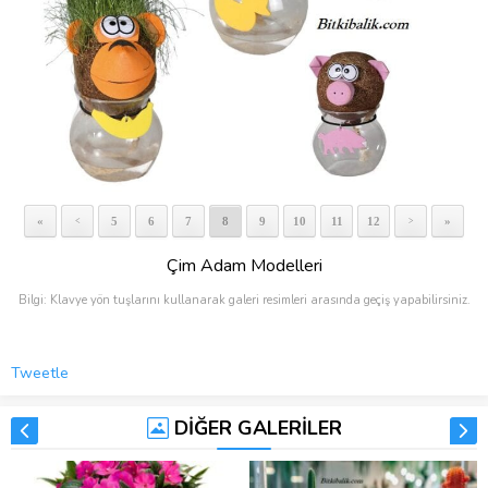
«
5
6
7
8
9
10
11
12
»
<
>
Çim Adam Modelleri
Bilgi: Klavye yön tuşlarını kullanarak galeri resimleri arasında geçiş yapabilirsiniz.
Tweetle
DİĞER GALERİLER