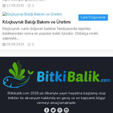
11.08.2025
2
Canlı Doğuranlar
Kılıçkuyruk Balığı Bakımı ve Üretimi
Kılıçkuyruk, canlı doğuran balıklar familyasında lepistes
balıklarından sonra en popüler balık türüdür. Oldukça renkli
yapısıyla...
09.08.2024
2
Bitkibalik.com 2018 yılı itibariyle yayın hayatına başlamış olup
bitkiler ile akvaryum hakkında en geniş ve en kapsamlı bilgiyi
vermeyi amaçlamaktadır.