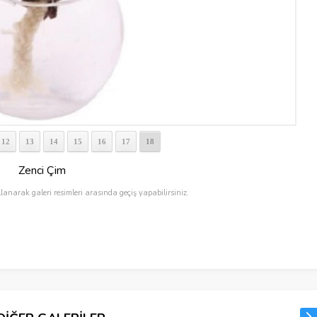
12
13
14
15
16
17
18
Zenci Çim
llanarak galeri resimleri arasında geçiş yapabilirsiniz.