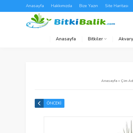
Anasayfa
Hakkımızda
Bize Yazın
Site Haritası
Anasayfa
Bitkiler
Akvary
Anasayfa
»
Çim Ad
ÖNCEKİ