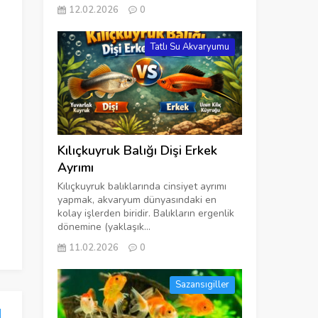
12.02.2026
0
Tatlı Su Akvaryumu
Kılıçkuyruk Balığı Dişi Erkek
Ayrımı
Kılıçkuyruk balıklarında cinsiyet ayrımı
yapmak, akvaryum dünyasındaki en
kolay işlerden biridir. Balıkların ergenlik
dönemine (yaklaşık...
11.02.2026
0
Sazansıgiller