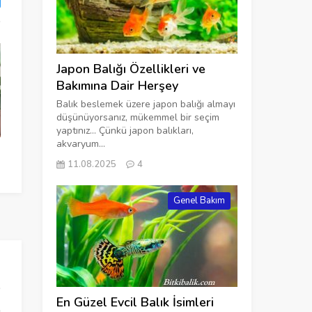
Japon Balığı Özellikleri ve
Bakımına Dair Herşey
Balık beslemek üzere japon balığı almayı
düşünüyorsanız, mükemmel bir seçim
yaptınız… Çünkü japon balıkları,
akvaryum...
Orkide Bakımı Nasıl Olmalı?
Afra Çiçeği: F
11.08.2025
4
Yetiştirilmesi
Genel Bakım
En Güzel Evcil Balık İsimleri