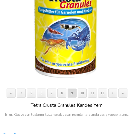
«
5
6
7
8
9
10
11
12
»
<
>
Tetra Crusta Granules Karides Yemi
Bilgi: Klavye yön tuşlarını kullanarak galeri resimleri arasında geçiş yapabilirsiniz.