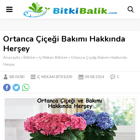
Ortanca Çiçeği Bakımı Hakkında
Herşey
Anasayfa
»
Bitkiler
»
İç Mekan Bitkileri
»
Ortanca Çiçeği Bakımı Hakkında
Herşey
BB EKIBI
İÇ MEKAN BITKILERI
09.08.2024
1