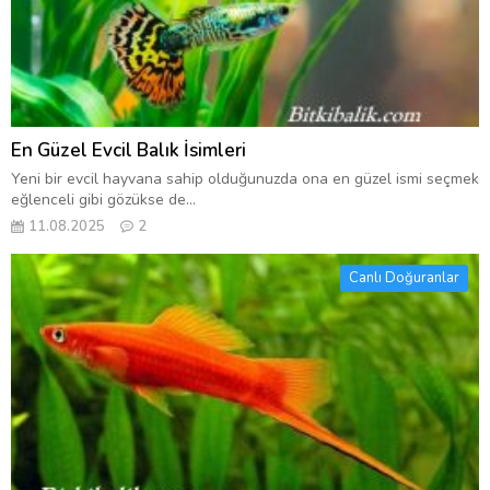
En Güzel Evcil Balık İsimleri
Yeni bir evcil hayvana sahip olduğunuzda ona en güzel ismi seçmek
eğlenceli gibi gözükse de...
11.08.2025
2
Canlı Doğuranlar