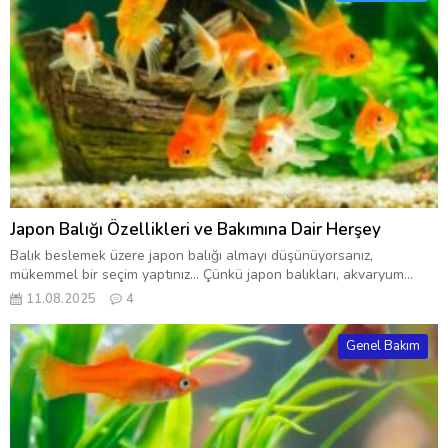
Japon Balığı Özellikleri ve Bakımına Dair Herşey
Balık beslemek üzere japon balığı almayı düşünüyorsanız,
mükemmel bir seçim yaptınız… Çünkü japon balıkları, akvaryum...
11.08.2025
4
Genel Bakım