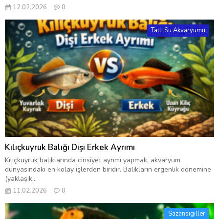
12.02.2026
0
Tatlı Su Akvaryumu
Kılıçkuyruk Balığı Dişi Erkek Ayrımı
Kılıçkuyruk balıklarında cinsiyet ayrımı yapmak, akvaryum
dünyasındaki en kolay işlerden biridir. Balıkların ergenlik dönemine
(yaklaşık...
11.02.2026
0
Sazansıgiller