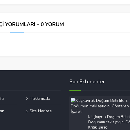
Çİ YORUMLARI - 0 YORUM
Son Eklenenler
fa
Hakkımızda
zın
Site Haritası
Kılıçkuyruk Doğum Belirti
Doğumun Yaklaştığını Gö
Kritik İşaret!