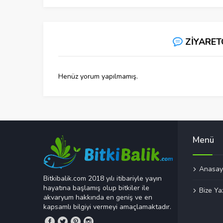
ZİYARET
Henüz yorum yapılmamış.
Menü
Anasay
Bitkibalik.com 2018 yılı itibariyle yayın
hayatına başlamış olup bitkiler ile
Bize Ya
akvaryum hakkında en geniş ve en
kapsamlı bilgiyi vermeyi amaçlamaktadır.