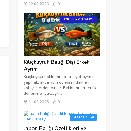
12.02.2026
0
Tatlı Su Akvaryumu
Kılıçkuyruk Balığı Dişi Erkek
Ayrımı
Kılıçkuyruk balıklarında cinsiyet ayrımı
yapmak, akvaryum dünyasındaki en
kolay işlerden biridir. Balıkların ergenlik
dönemine (yaklaşık...
Balıklar Kaç Gün Aç Kalabilir?
Artemia N
11.02.2026
0
Sazansıgiller
Japon Balığı Özellikleri ve