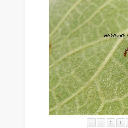
«
7
8
<