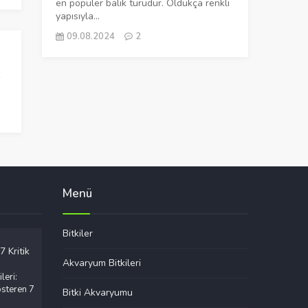
en popüler balık türüdür. Oldukça renkli
yapısıyla...
09.08.2024
2
Menü
Bitkiler
Akvaryum Bitkileri
leri:
steren 7
Bitki Akvaryumu