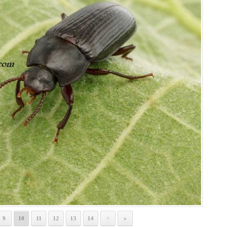
9
10
11
12
13
14
»
>