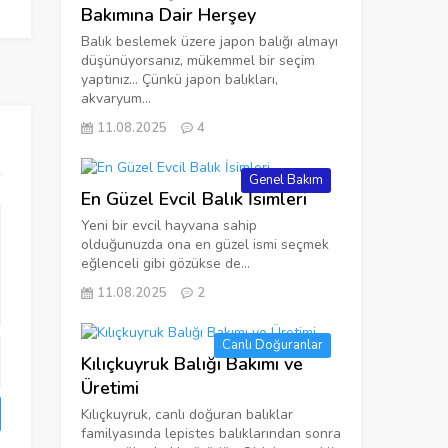
Bakımına Dair Herşey
Balık beslemek üzere japon balığı almayı
düşünüyorsanız, mükemmel bir seçim
yaptınız… Çünkü japon balıkları,
akvaryum...
11.08.2025
4
Genel Bakım
En Güzel Evcil Balık İsimleri
Yeni bir evcil hayvana sahip
olduğunuzda ona en güzel ismi seçmek
eğlenceli gibi gözükse de...
11.08.2025
2
Canlı Doğuranlar
Kılıçkuyruk Balığı Bakımı ve
Üretimi
Kılıçkuyruk, canlı doğuran balıklar
familyasında lepistes balıklarından sonra