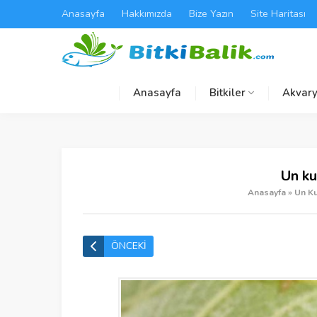
Anasayfa
Hakkımızda
Bize Yazın
Site Haritası
Anasayfa
Bitkiler
Akvary
Un ku
Anasayfa
»
Un Ku
ÖNCEKİ