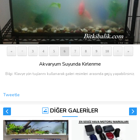
«
3
4
5
6
7
8
9
10
»
<
>
Akvaryum Suyunda Kirlenme
Bilgi: Klavye yön tuşlarını kullanarak galeri resimleri arasında geçiş yapabilirsiniz.
Tweetle
DİĞER GALERİLER