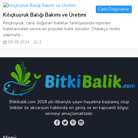
Canlı Doğuranlar
Kılıçkuyruk Balığı Bakımı ve Üretimi
Kılıçkuyruk, canlı doğuran balıklar familyasında lepistes
balıklarından sonra en popüler balık türüdür. Oldukça renkli
yapısıyla...
09.08.2024
2
Bitkibalik.com 2018 yılı itibariyle yayın hayatına başlamış olup
bitkiler ile akvaryum hakkında en geniş ve en kapsamlı bilgiyi
vermeyi amaçlamaktadır.
Menü