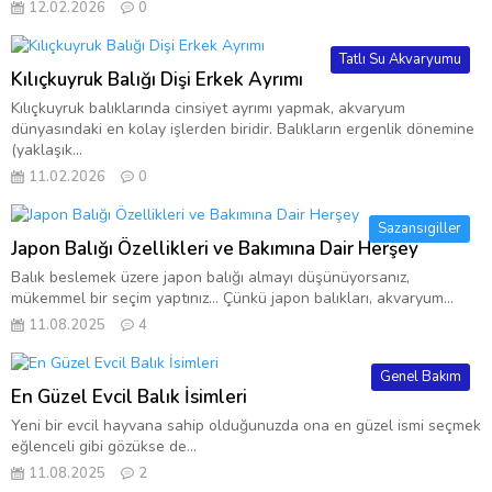
12.02.2026
0
Tatlı Su Akvaryumu
Kılıçkuyruk Balığı Dişi Erkek Ayrımı
Kılıçkuyruk balıklarında cinsiyet ayrımı yapmak, akvaryum
dünyasındaki en kolay işlerden biridir. Balıkların ergenlik dönemine
(yaklaşık...
11.02.2026
0
Sazansıgiller
Japon Balığı Özellikleri ve Bakımına Dair Herşey
Balık beslemek üzere japon balığı almayı düşünüyorsanız,
mükemmel bir seçim yaptınız… Çünkü japon balıkları, akvaryum...
11.08.2025
4
Genel Bakım
En Güzel Evcil Balık İsimleri
Yeni bir evcil hayvana sahip olduğunuzda ona en güzel ismi seçmek
eğlenceli gibi gözükse de...
11.08.2025
2