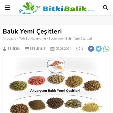
Balık Yemi Çeşitleri
Anasayfa
»
Tatlı Su Akvaryumu
»
Beslenme
»
Balık Yemi Çeşitleri
BB EKIBI
BESLENME
05.08.2024
1