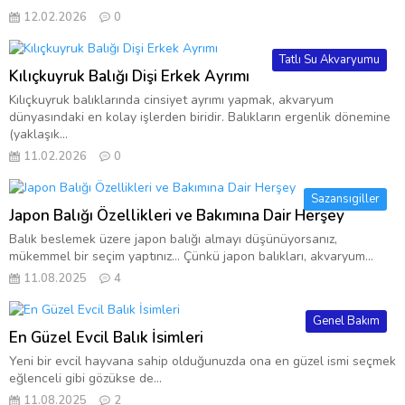
12.02.2026
0
Tatlı Su Akvaryumu
Kılıçkuyruk Balığı Dişi Erkek Ayrımı
Kılıçkuyruk balıklarında cinsiyet ayrımı yapmak, akvaryum
dünyasındaki en kolay işlerden biridir. Balıkların ergenlik dönemine
(yaklaşık...
11.02.2026
0
Sazansıgiller
Japon Balığı Özellikleri ve Bakımına Dair Herşey
Balık beslemek üzere japon balığı almayı düşünüyorsanız,
mükemmel bir seçim yaptınız… Çünkü japon balıkları, akvaryum...
11.08.2025
4
Genel Bakım
En Güzel Evcil Balık İsimleri
Yeni bir evcil hayvana sahip olduğunuzda ona en güzel ismi seçmek
eğlenceli gibi gözükse de...
11.08.2025
2