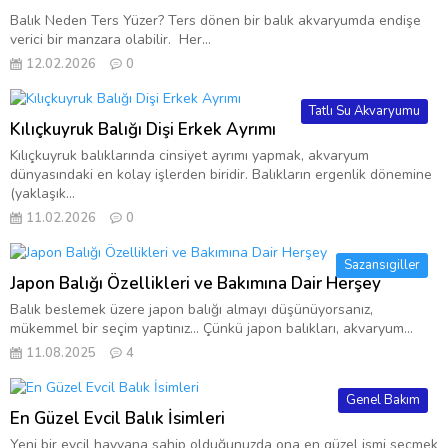
Balık Neden Ters Yüzer? Ters dönen bir balık akvaryumda endişe
verici bir manzara olabilir. Her...
12.02.2026
0
Tatlı Su Akvaryumu
Kılıçkuyruk Balığı Dişi Erkek Ayrımı
Kılıçkuyruk balıklarında cinsiyet ayrımı yapmak, akvaryum
dünyasındaki en kolay işlerden biridir. Balıkların ergenlik dönemine
(yaklaşık...
11.02.2026
0
Sazansıgiller
Japon Balığı Özellikleri ve Bakımına Dair Herşey
Balık beslemek üzere japon balığı almayı düşünüyorsanız,
mükemmel bir seçim yaptınız… Çünkü japon balıkları, akvaryum...
11.08.2025
4
Genel Bakım
En Güzel Evcil Balık İsimleri
Yeni bir evcil hayvana sahip olduğunuzda ona en güzel ismi seçmek