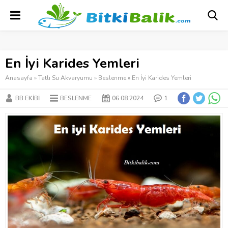
En İyi Karides Yemleri
Anasayfa
»
Tatlı Su Akvaryumu
»
Beslenme
»
En İyi Karides Yemleri
BB EKIBI
BESLENME
06.08.2024
1