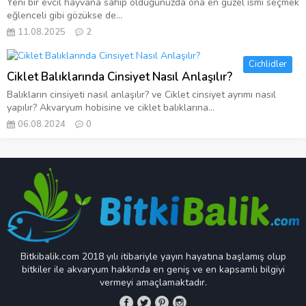
Yeni bir evcil hayvana sahip olduğunuzda ona en güzel ismi seçmek
eğlenceli gibi gözükse de...
11.08.2025
2
Cichlidler
Ciklet Balıklarında Cinsiyet Nasıl Anlaşılır?
Balıkların cinsiyeti nasıl anlaşılır? ve Ciklet cinsiyet ayrımı nasıl
yapılır? Akvaryum hobisine ve ciklet balıklarına...
06.08.2024
0
Bitkibalik.com 2018 yılı itibariyle yayın hayatına başlamış olup
bitkiler ile akvaryum hakkında en geniş ve en kapsamlı bilgiyi
vermeyi amaçlamaktadır.